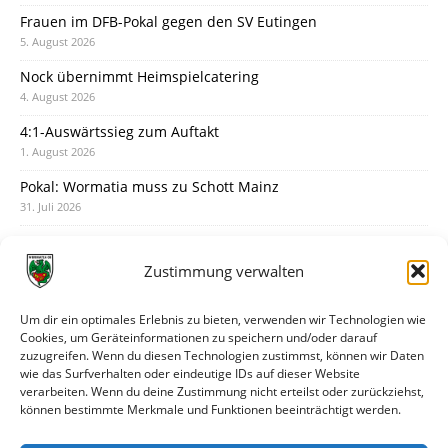
Frauen im DFB-Pokal gegen den SV Eutingen
5. August 2026
Nock übernimmt Heimspielcatering
4. August 2026
4:1-Auswärtssieg zum Auftakt
1. August 2026
Pokal: Wormatia muss zu Schott Mainz
31. Juli 2026
Wormatia trauert um Jürgen Dinger
30. Juli 2026
Zustimmung verwalten
Deine Spielminute: 89+1
28. Juli 2026
Um dir ein optimales Erlebnis zu bieten, verwenden wir Technologien wie
Cookies, um Geräteinformationen zu speichern und/oder darauf
Neuer Rückensponsor
zuzugreifen. Wenn du diesen Technologien zustimmst, können wir Daten
28. Juli 2026
wie das Surfverhalten oder eindeutige IDs auf dieser Website
verarbeiten. Wenn du deine Zustimmung nicht erteilst oder zurückziehst,
Neue Podcast-Folge: So tickt Björn!
können bestimmte Merkmale und Funktionen beeinträchtigt werden.
27. Juli 2026