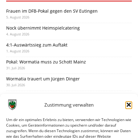
Frauen im DFB-Pokal gegen den SV Eutingen
5. August 2026
Nock übernimmt Heimspielcatering
4. August 2026
4:1-Auswärtssieg zum Auftakt
1. August 2026
Pokal: Wormatia muss zu Schott Mainz
31. Juli 2026
Wormatia trauert um Jürgen Dinger
30. Juli 2026
Deine Spielminute: 89+1
28. Juli 2026
Zustimmung verwalten
Neuer Rückensponsor
28. Juli 2026
Um dir ein optimales Erlebnis zu bieten, verwenden wir Technologien wie
Cookies, um Geräteinformationen zu speichern und/oder darauf
Neue Podcast-Folge: So tickt Björn!
zuzugreifen. Wenn du diesen Technologien zustimmst, können wir Daten
27. Juli 2026
wie das Surfverhalten oder eindeutige IDs auf dieser Website