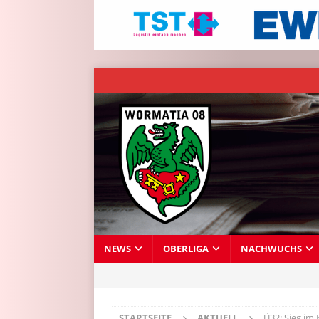
NEWS
OBERLIGA
NACHWUCHS
STARTSEITE
AKTUELL
Ü32: Sieg im