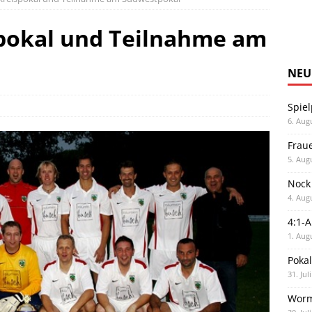
spokal und Teilnahme am
NEU
Spiel
6. Aug
Frau
5. Aug
Nock
4. Aug
4:1-
1. Aug
Poka
31. Jul
Worm