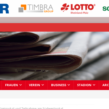
FRAUEN
VEREIN
BUSINESS
STADION
ARC
 Kreispokal und Teilnahme am Südwestpokal