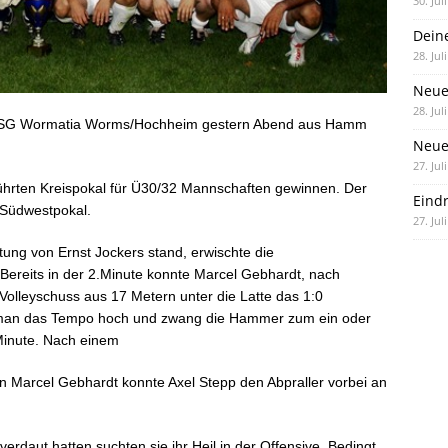
30. Jul
Dein
28. Jul
Neue
28. Jul
der SG Wormatia Worms/Hochheim gestern Abend aus Hamm
Neue 
27. Jul
hrten Kreispokal für Ü30/32 Mannschaften gewinnen. Der
Eind
m Südwestpokal.
27. Jul
itung von Ernst Jockers stand, erwischte die
Bereits in der 2.Minute konnte Marcel Gebhardt, nach
Volleyschuss aus 17 Metern unter die Latte das 1:0
t man das Tempo hoch und zwang die Hammer zum ein oder
Minute. Nach einem
on Marcel Gebhardt konnte Axel Stepp den Abpraller vorbei an
aut hatten suchten sie ihr Heil in der Offensive. Bedingt