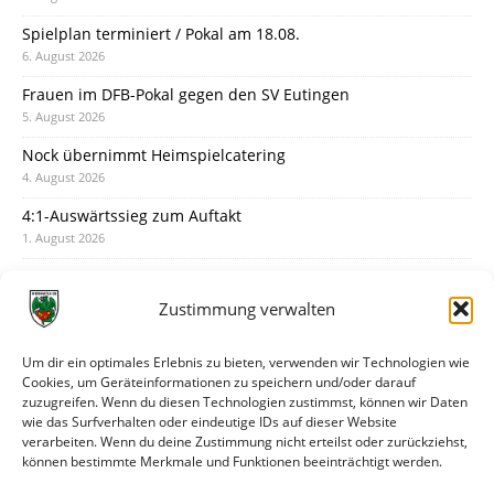
Spielplan terminiert / Pokal am 18.08.
6. August 2026
Frauen im DFB-Pokal gegen den SV Eutingen
5. August 2026
Nock übernimmt Heimspielcatering
4. August 2026
4:1-Auswärtssieg zum Auftakt
1. August 2026
Pokal: Wormatia muss zu Schott Mainz
31. Juli 2026
Zustimmung verwalten
Wormatia trauert um Jürgen Dinger
30. Juli 2026
Um dir ein optimales Erlebnis zu bieten, verwenden wir Technologien wie
Cookies, um Geräteinformationen zu speichern und/oder darauf
Deine Spielminute: 89+1
zuzugreifen. Wenn du diesen Technologien zustimmst, können wir Daten
28. Juli 2026
wie das Surfverhalten oder eindeutige IDs auf dieser Website
verarbeiten. Wenn du deine Zustimmung nicht erteilst oder zurückziehst,
Neuer Rückensponsor
können bestimmte Merkmale und Funktionen beeinträchtigt werden.
28. Juli 2026