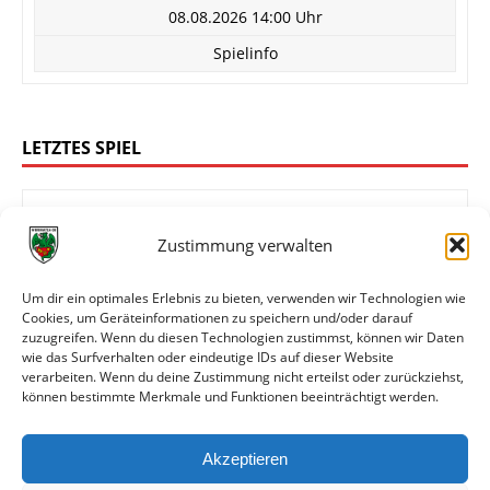
08.08.2026 14:00 Uhr
Spielinfo
LETZTES SPIEL
Zustimmung verwalten
1:4
FC Rot-Weiß Koblenz
Wormatia Worms
Um dir ein optimales Erlebnis zu bieten, verwenden wir Technologien wie
Cookies, um Geräteinformationen zu speichern und/oder darauf
zuzugreifen. Wenn du diesen Technologien zustimmst, können wir Daten
wie das Surfverhalten oder eindeutige IDs auf dieser Website
Oberliga Rheinland-Pfalz/Saar
verarbeiten. Wenn du deine Zustimmung nicht erteilst oder zurückziehst,
können bestimmte Merkmale und Funktionen beeinträchtigt werden.
01.08.2026 14:00 Uhr
Spielinfo
Akzeptieren