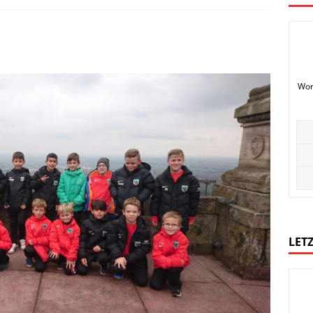
Wor
LETZ