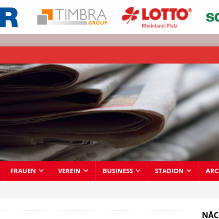
FRAUEN
VEREIN
BUSINESS
STADION
ARC
NÄC