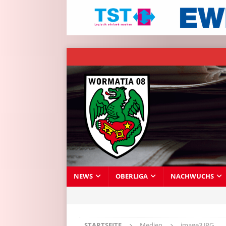
NEWS
OBERLIGA
NACHWUCHS
STARTSEITE
Medien
image3.JPG