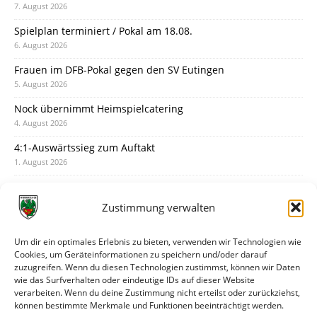
7. August 2026
Spielplan terminiert / Pokal am 18.08.
6. August 2026
Frauen im DFB-Pokal gegen den SV Eutingen
5. August 2026
Nock übernimmt Heimspielcatering
4. August 2026
4:1-Auswärtssieg zum Auftakt
1. August 2026
Pokal: Wormatia muss zu Schott Mainz
31. Juli 2026
Zustimmung verwalten
Wormatia trauert um Jürgen Dinger
30. Juli 2026
Um dir ein optimales Erlebnis zu bieten, verwenden wir Technologien wie
Cookies, um Geräteinformationen zu speichern und/oder darauf
Deine Spielminute: 89+1
zuzugreifen. Wenn du diesen Technologien zustimmst, können wir Daten
28. Juli 2026
wie das Surfverhalten oder eindeutige IDs auf dieser Website
verarbeiten. Wenn du deine Zustimmung nicht erteilst oder zurückziehst,
Neuer Rückensponsor
können bestimmte Merkmale und Funktionen beeinträchtigt werden.