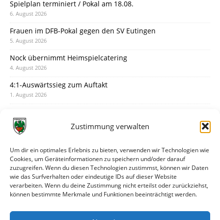
Spielplan terminiert / Pokal am 18.08.
6. August 2026
Frauen im DFB-Pokal gegen den SV Eutingen
5. August 2026
Nock übernimmt Heimspielcatering
4. August 2026
4:1-Auswärtssieg zum Auftakt
1. August 2026
Pokal: Wormatia muss zu Schott Mainz
31. Juli 2026
Zustimmung verwalten
Wormatia trauert um Jürgen Dinger
30. Juli 2026
Um dir ein optimales Erlebnis zu bieten, verwenden wir Technologien wie
Cookies, um Geräteinformationen zu speichern und/oder darauf
Deine Spielminute: 89+1
zuzugreifen. Wenn du diesen Technologien zustimmst, können wir Daten
28. Juli 2026
wie das Surfverhalten oder eindeutige IDs auf dieser Website
verarbeiten. Wenn du deine Zustimmung nicht erteilst oder zurückziehst,
Neuer Rückensponsor
können bestimmte Merkmale und Funktionen beeinträchtigt werden.
28. Juli 2026
Neue Podcast-Folge: So tickt Björn!