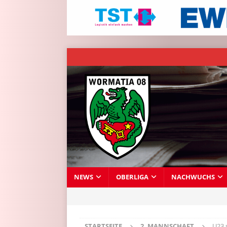
NEWS
OBERLIGA
NACHWUCHS
STARTSEITE
2. MANNSCHAFT
U23 