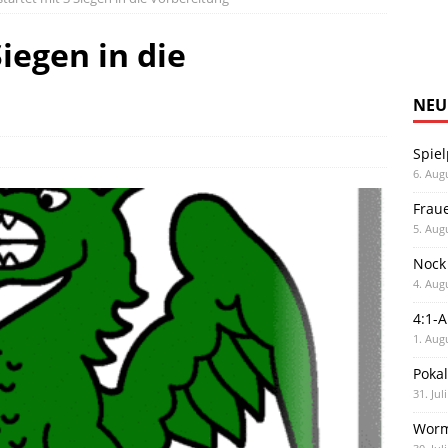
Siegen in die
NEU
Spiel
6. Aug
Frau
5. Aug
Nock
4. Aug
4:1-
1. Aug
Poka
31. Jul
Worm