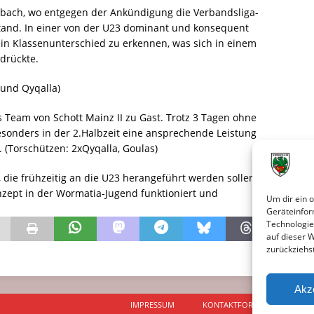
bach, wo entgegen der Ankündigung die Verbandsliga-
tand. In einer von der U23 dominant und konsequent
ein Klassenunterschied zu erkennen, was sich in einem
drückte.
 und Qyqalla)
Team von Schott Mainz II zu Gast. Trotz 3 Tagen ohne
esonders in der 2.Halbzeit eine ansprechende Leistung
 (Torschützen: 2xQyqalla, Goulas)
 die frühzeitig an die U23 herangeführt werden sollen.
nzept in der Wormatia-Jugend funktioniert und
Um dir ein 
Geräteinfor
Technologie
auf dieser 
zurückziehs
Akz
IMPRESSUM
KONTAKTFORMULAR
D