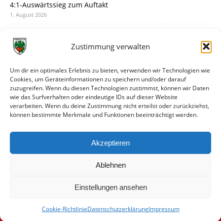
4:1-Auswärtssieg zum Auftakt
1. August 2026
Pokal: Wormatia muss zu Schott Mainz
31. Juli 2026
Zustimmung verwalten
Wormatia trauert um Jürgen Dinger
30. Juli 2026
Um dir ein optimales Erlebnis zu bieten, verwenden wir Technologien wie
Cookies, um Geräteinformationen zu speichern und/oder darauf
Deine Spielminute: 89+1
zuzugreifen. Wenn du diesen Technologien zustimmst, können wir Daten
28. Juli 2026
wie das Surfverhalten oder eindeutige IDs auf dieser Website
verarbeiten. Wenn du deine Zustimmung nicht erteilst oder zurückziehst,
Neuer Rückensponsor
können bestimmte Merkmale und Funktionen beeinträchtigt werden.
28. Juli 2026
Neue Podcast-Folge: So tickt Björn!
Akzeptieren
27. Juli 2026
Ablehnen
Einstellungen ansehen
Cookie-Richtlinie
Datenschutzerklärung
Impressum
© VfR Wormatia Worms