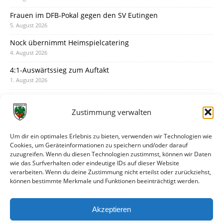
Frauen im DFB-Pokal gegen den SV Eutingen
5. August 2026
Nock übernimmt Heimspielcatering
4. August 2026
4:1-Auswärtssieg zum Auftakt
1. August 2026
Pokal: Wormatia muss zu Schott Mainz
31. Juli 2026
Zustimmung verwalten
Wormatia trauert um Jürgen Dinger
30. Juli 2026
Um dir ein optimales Erlebnis zu bieten, verwenden wir Technologien wie
Cookies, um Geräteinformationen zu speichern und/oder darauf
Deine Spielminute: 89+1
zuzugreifen. Wenn du diesen Technologien zustimmst, können wir Daten
28. Juli 2026
wie das Surfverhalten oder eindeutige IDs auf dieser Website
verarbeiten. Wenn du deine Zustimmung nicht erteilst oder zurückziehst,
Neuer Rückensponsor
können bestimmte Merkmale und Funktionen beeinträchtigt werden.
28. Juli 2026
Neue Podcast-Folge: So tickt Björn!
Akzeptieren
27. Juli 2026