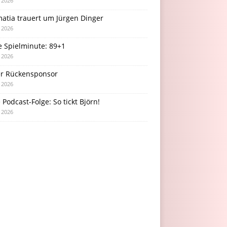
i 2026
atia trauert um Jürgen Dinger
i 2026
e Spielminute: 89+1
i 2026
r Rückensponsor
i 2026
Podcast-Folge: So tickt Björn!
i 2026