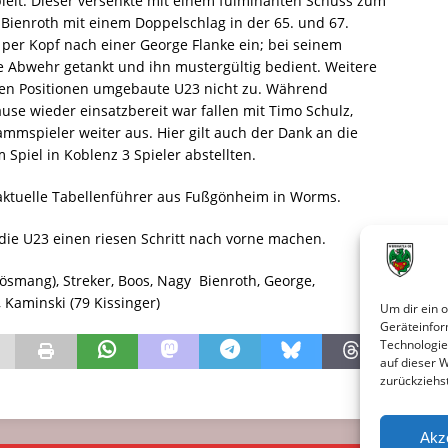
ielt. Dieser versenkte mit einem fulminanten Schuss zum
 Bienroth mit einem Doppelschlag in der 65. und 67.
 per Kopf nach einer George Flanke ein; bei seinem
ie Abwehr getankt und ihn mustergültig bedient. Weitere
igen Positionen umgebaute U23 nicht zu. Während
se wieder einsatzbereit war fallen mit Timo Schulz,
ammspieler weiter aus. Hier gilt auch der Dank an die
 Spiel in Koblenz 3 Spieler abstellten.
ktuelle Tabellenführer aus Fußgönheim in Worms.
 die U23 einen riesen Schritt nach vorne machen.
smang), Streker, Boos, Nagy  Bienroth, George,
 Kaminski (79 Kissinger)
Um dir ein 
Geräteinfor
Technologie
auf dieser 
zurückziehs
Akz