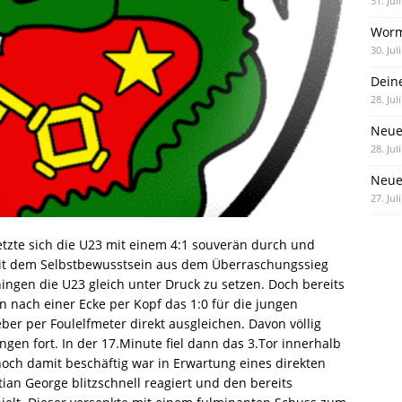
31. Jul
Worm
30. Jul
Dein
28. Jul
Neue
28. Jul
Neue 
27. Jul
setzte sich die U23 mit einem 4:1 souverän durch und
 Mit dem Selbstbewusstsein aus dem Überraschungssieg
ingen die U23 gleich unter Druck zu setzen. Doch bereits
n nach einer Ecke per Kopf das 1:0 für die jungen
r per Foulelfmeter direkt ausgleichen. Davon völlig
en fort. In der 17.Minute fiel dann das 3.Tor innerhalb
och damit beschäftig war in Erwartung eines direkten
tian George blitzschnell reagiert und den bereits