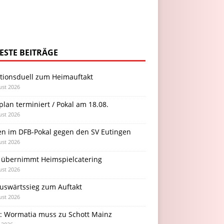
ESTE BEITRÄGE
itionsduell zum Heimauftakt
ust 2026
plan terminiert / Pokal am 18.08.
ust 2026
en im DFB-Pokal gegen den SV Eutingen
ust 2026
 übernimmt Heimspielcatering
ust 2026
Auswärtssieg zum Auftakt
ust 2026
l: Wormatia muss zu Schott Mainz