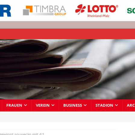
FRAUEN
VEREIN
BUSINESS
STADION
ARC
gewinnt souverän mit 4:1