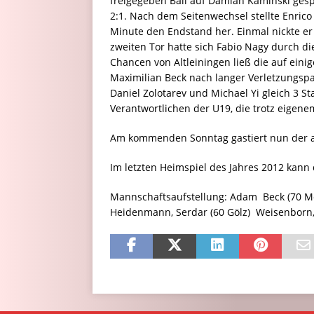
freigegeben Ball auf Damian Kaminski gesp
2:1. Nach dem Seitenwechsel stellte Enrico
Minute den Endstand her. Einmal nickte er
zweiten Tor hatte sich Fabio Nagy durch d
Chancen von Altleiningen ließ die auf ein
Maximilian Beck nach langer Verletzungspau
Daniel Zolotarev und Michael Yi gleich 3 St
Verantwortlichen der U19, die trotz eigenem
Am kommenden Sonntag gastiert nun der a
Im letzten Heimspiel des Jahres 2012 kann
Mannschaftsaufstellung: Adam  Beck (70 Mö
Heidenmann, Serdar (60 Gölz)  Weisenborn,