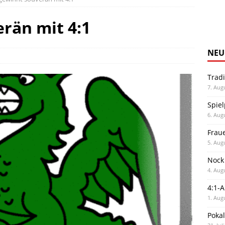
rän mit 4:1
NEU
Trad
7. Aug
Spiel
6. Aug
Frau
5. Aug
Nock
4. Aug
4:1-
1. Aug
Poka