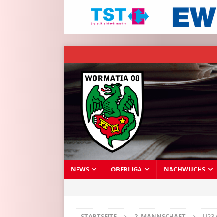
NEWS
OBERLIGA
NACHWUCHS
STARTSEITE
2. MANNSCHAFT
U23 