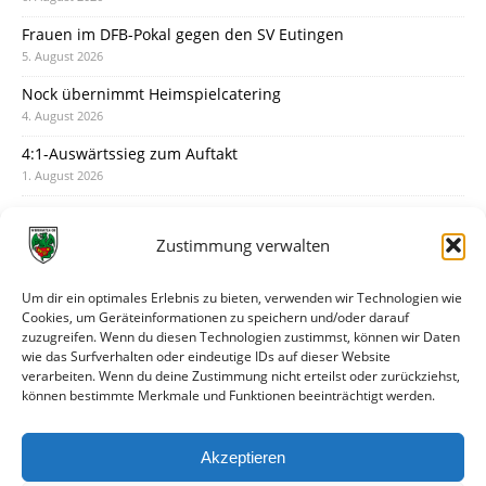
Frauen im DFB-Pokal gegen den SV Eutingen
5. August 2026
Nock übernimmt Heimspielcatering
4. August 2026
4:1-Auswärtssieg zum Auftakt
1. August 2026
Pokal: Wormatia muss zu Schott Mainz
31. Juli 2026
Zustimmung verwalten
Wormatia trauert um Jürgen Dinger
30. Juli 2026
Um dir ein optimales Erlebnis zu bieten, verwenden wir Technologien wie
Cookies, um Geräteinformationen zu speichern und/oder darauf
Deine Spielminute: 89+1
zuzugreifen. Wenn du diesen Technologien zustimmst, können wir Daten
28. Juli 2026
wie das Surfverhalten oder eindeutige IDs auf dieser Website
verarbeiten. Wenn du deine Zustimmung nicht erteilst oder zurückziehst,
Neuer Rückensponsor
können bestimmte Merkmale und Funktionen beeinträchtigt werden.
28. Juli 2026
Neue Podcast-Folge: So tickt Björn!
Akzeptieren
27. Juli 2026