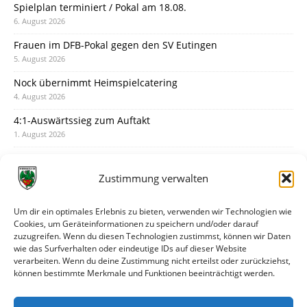
Spielplan terminiert / Pokal am 18.08.
6. August 2026
Frauen im DFB-Pokal gegen den SV Eutingen
5. August 2026
Nock übernimmt Heimspielcatering
4. August 2026
4:1-Auswärtssieg zum Auftakt
1. August 2026
Pokal: Wormatia muss zu Schott Mainz
31. Juli 2026
Zustimmung verwalten
Wormatia trauert um Jürgen Dinger
30. Juli 2026
Um dir ein optimales Erlebnis zu bieten, verwenden wir Technologien wie
Cookies, um Geräteinformationen zu speichern und/oder darauf
Deine Spielminute: 89+1
zuzugreifen. Wenn du diesen Technologien zustimmst, können wir Daten
28. Juli 2026
wie das Surfverhalten oder eindeutige IDs auf dieser Website
verarbeiten. Wenn du deine Zustimmung nicht erteilst oder zurückziehst,
Neuer Rückensponsor
können bestimmte Merkmale und Funktionen beeinträchtigt werden.
28. Juli 2026