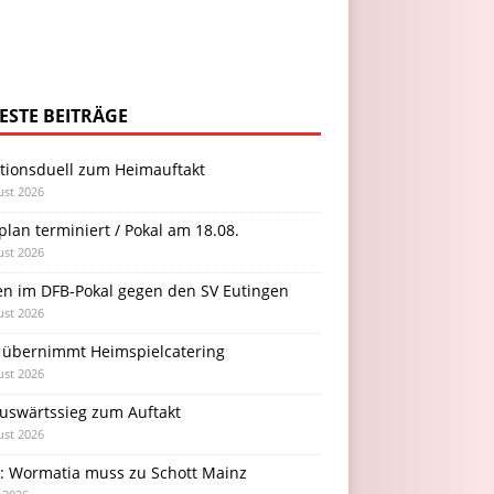
ESTE BEITRÄGE
itionsduell zum Heimauftakt
ust 2026
plan terminiert / Pokal am 18.08.
ust 2026
en im DFB-Pokal gegen den SV Eutingen
ust 2026
 übernimmt Heimspielcatering
ust 2026
Auswärtssieg zum Auftakt
ust 2026
l: Wormatia muss zu Schott Mainz