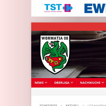
NEWS
OBERLIGA
NACHWUCHS
STARTSEITE
AKTUELL
U23 empfäng