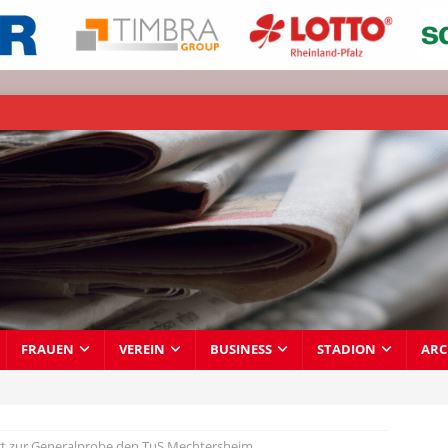
FRAUEN
VEREIN
BUSINESS
STADION
ARC
t zur Generalprobe den TuS Mechtersheim