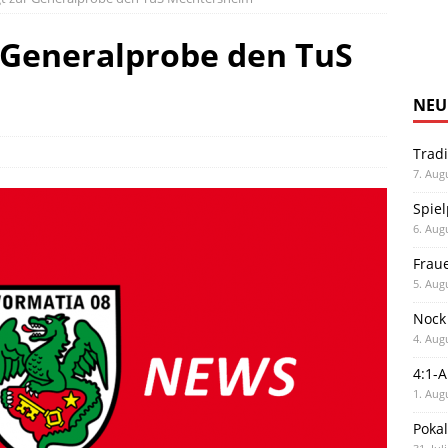
 Generalprobe den TuS
NEU
Trad
7. Aug
Spiel
6. Aug
Frau
5. Aug
Nock
4. Aug
4:1-
1. Aug
Poka