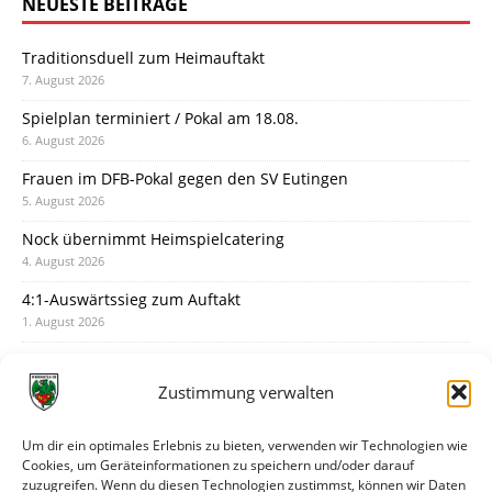
NEUESTE BEITRÄGE
Traditionsduell zum Heimauftakt
7. August 2026
Spielplan terminiert / Pokal am 18.08.
6. August 2026
Frauen im DFB-Pokal gegen den SV Eutingen
5. August 2026
Nock übernimmt Heimspielcatering
4. August 2026
4:1-Auswärtssieg zum Auftakt
1. August 2026
Pokal: Wormatia muss zu Schott Mainz
31. Juli 2026
Zustimmung verwalten
Wormatia trauert um Jürgen Dinger
30. Juli 2026
Um dir ein optimales Erlebnis zu bieten, verwenden wir Technologien wie
Cookies, um Geräteinformationen zu speichern und/oder darauf
Deine Spielminute: 89+1
zuzugreifen. Wenn du diesen Technologien zustimmst, können wir Daten