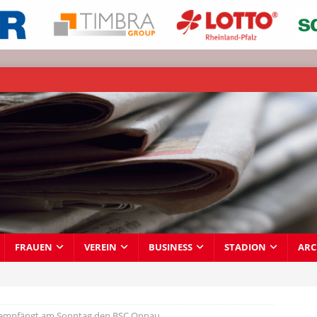
FRAUEN
VEREIN
BUSINESS
STADION
ARC
empfängt am Sonntag den BSC Oppau