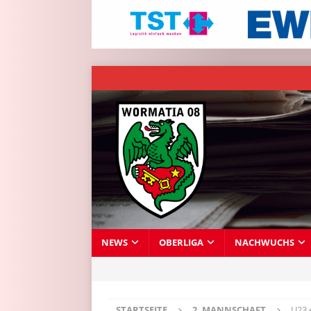
NEWS
OBERLIGA
NACHWUCHS
STARTSEITE
2. MANNSCHAFT
U23 