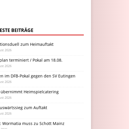
ESTE BEITRÄGE
itionsduell zum Heimauftakt
ust 2026
plan terminiert / Pokal am 18.08.
ust 2026
en im DFB-Pokal gegen den SV Eutingen
ust 2026
 übernimmt Heimspielcatering
ust 2026
Auswärtssieg zum Auftakt
ust 2026
l: Wormatia muss zu Schott Mainz