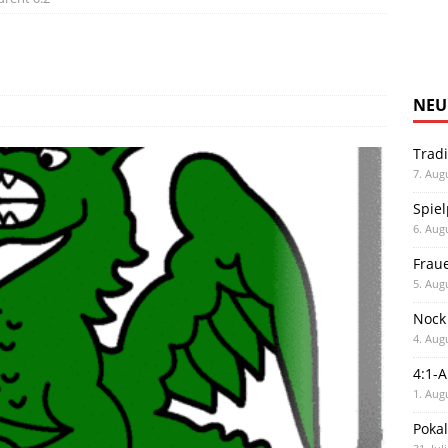
NEU
Trad
7. Aug
Spiel
6. Aug
Frau
5. Aug
Nock
4. Aug
4:1-
1. Aug
Poka