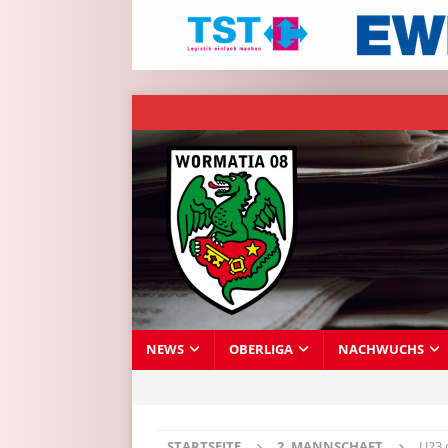
NEWS
OBERLIGA
NACHWUCHS
STARTSEITE
2. MANNSCHAFT
U23 