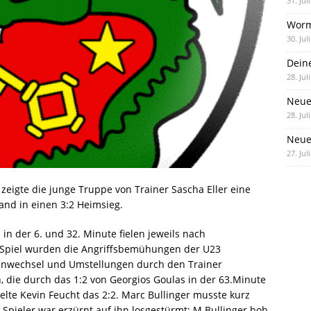
31. Jul
Worm
30. Jul
Dein
28. Jul
Neue
28. Jul
Neue 
27. Jul
zeigte die junge Truppe von Trainer Sascha Eller eine
tand in einen 3:2 Heimsieg.
in der 6. und 32. Minute fielen jeweils nach
m Spiel wurden die Angriffsbemühungen der U23
enwechsel und Umstellungen durch den Trainer
n, die durch das 1:2 von Georgios Goulas in der 63.Minute
lte Kevin Feucht das 2:2. Marc Bullinger musste kurz
 Spieler war erzürnt auf ihn losgestürmt; M.Bullinger hob