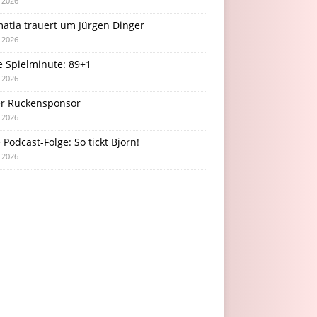
i 2026
atia trauert um Jürgen Dinger
i 2026
e Spielminute: 89+1
i 2026
r Rückensponsor
i 2026
Podcast-Folge: So tickt Björn!
i 2026