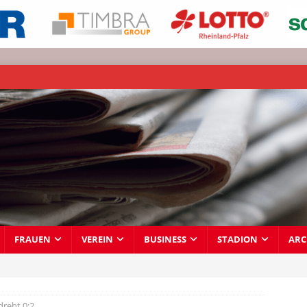
FRAUEN
VEREIN
BUSINESS
STADION
ARC
dreht 0:2