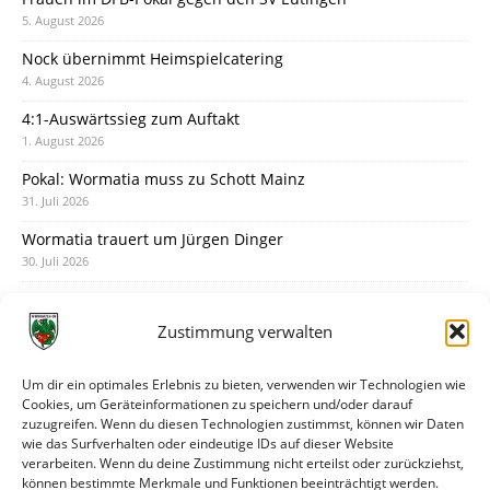
5. August 2026
Nock übernimmt Heimspielcatering
4. August 2026
4:1-Auswärtssieg zum Auftakt
1. August 2026
Pokal: Wormatia muss zu Schott Mainz
31. Juli 2026
Wormatia trauert um Jürgen Dinger
30. Juli 2026
Deine Spielminute: 89+1
28. Juli 2026
Zustimmung verwalten
Neuer Rückensponsor
28. Juli 2026
Um dir ein optimales Erlebnis zu bieten, verwenden wir Technologien wie
Cookies, um Geräteinformationen zu speichern und/oder darauf
Neue Podcast-Folge: So tickt Björn!
zuzugreifen. Wenn du diesen Technologien zustimmst, können wir Daten
27. Juli 2026
wie das Surfverhalten oder eindeutige IDs auf dieser Website
verarbeiten. Wenn du deine Zustimmung nicht erteilst oder zurückziehst,
Eindrücke vom Stadionfest
können bestimmte Merkmale und Funktionen beeinträchtigt werden.