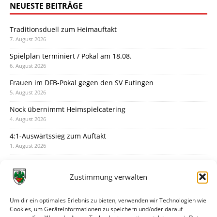
NEUESTE BEITRÄGE
Traditionsduell zum Heimauftakt
7. August 2026
Spielplan terminiert / Pokal am 18.08.
6. August 2026
Frauen im DFB-Pokal gegen den SV Eutingen
5. August 2026
Nock übernimmt Heimspielcatering
4. August 2026
4:1-Auswärtssieg zum Auftakt
1. August 2026
Pokal: Wormatia muss zu Schott Mainz
31. Juli 2026
Zustimmung verwalten
Wormatia trauert um Jürgen Dinger
30. Juli 2026
Um dir ein optimales Erlebnis zu bieten, verwenden wir Technologien wie
Cookies, um Geräteinformationen zu speichern und/oder darauf
Deine Spielminute: 89+1