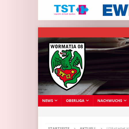
NEWS
OBERLIGA
NACHWUCHS
STARTSEITE
AKTUELL
U19 startet i