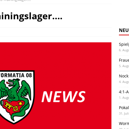
ainingslager….
NEU
Spiel
6. Aug
Frau
5. Aug
Nock
4. Aug
4:1-
1. Aug
Poka
31. Jul
Worm