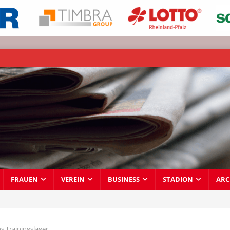
FRAUEN
VEREIN
BUSINESS
STADION
ARC
ns Trainingslager….