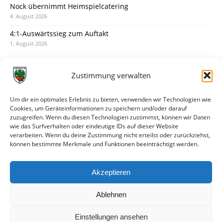
Nock übernimmt Heimspielcatering
4. August 2026
4:1-Auswärtssieg zum Auftakt
1. August 2026
Pokal: Wormatia muss zu Schott Mainz
31. Juli 2026
Zustimmung verwalten
Wormatia trauert um Jürgen Dinger
30. Juli 2026
Um dir ein optimales Erlebnis zu bieten, verwenden wir Technologien wie
Cookies, um Geräteinformationen zu speichern und/oder darauf
Deine Spielminute: 89+1
zuzugreifen. Wenn du diesen Technologien zustimmst, können wir Daten
28. Juli 2026
wie das Surfverhalten oder eindeutige IDs auf dieser Website
verarbeiten. Wenn du deine Zustimmung nicht erteilst oder zurückziehst,
Neuer Rückensponsor
können bestimmte Merkmale und Funktionen beeinträchtigt werden.
28. Juli 2026
Neue Podcast-Folge: So tickt Björn!
Akzeptieren
27. Juli 2026
Ablehnen
Einstellungen ansehen