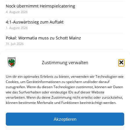
Nock übernimmt Heimspielcatering
4. August 2026
4:1-Auswärtssieg zum Auftakt
1. August 2026
Pokal: Wormatia muss zu Schott Mainz
31. Juli 2026
Wormatia trauert um Jürgen Dinger
30. Juli 2026
Zustimmung verwalten
Deine Spielminute: 89+1
28. Juli 2026
Um dir ein optimales Erlebnis zu bieten, verwenden wir Technologien wie
Cookies, um Geräteinformationen zu speichern und/oder darauf
Neuer Rückensponsor
zuzugreifen. Wenn du diesen Technologien zustimmst, können wir Daten
28. Juli 2026
wie das Surfverhalten oder eindeutige IDs auf dieser Website
verarbeiten. Wenn du deine Zustimmung nicht erteilst oder zurückziehst,
Neue Podcast-Folge: So tickt Björn!
können bestimmte Merkmale und Funktionen beeinträchtigt werden.
27. Juli 2026
Eindrücke vom Stadionfest
Akzeptieren
27. Juli 2026