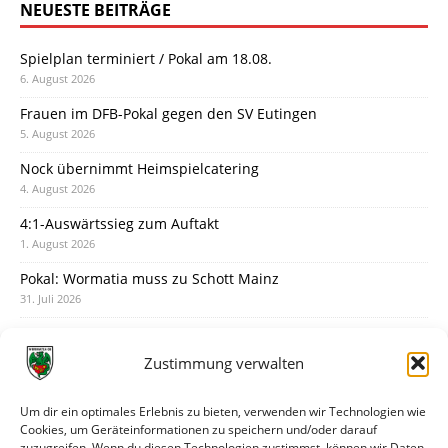
NEUESTE BEITRÄGE
Spielplan terminiert / Pokal am 18.08.
6. August 2026
Frauen im DFB-Pokal gegen den SV Eutingen
5. August 2026
Nock übernimmt Heimspielcatering
4. August 2026
4:1-Auswärtssieg zum Auftakt
1. August 2026
Pokal: Wormatia muss zu Schott Mainz
31. Juli 2026
Wormatia trauert um Jürgen Dinger
30. Juli 2026
Zustimmung verwalten
Deine Spielminute: 89+1
28. Juli 2026
Um dir ein optimales Erlebnis zu bieten, verwenden wir Technologien wie
Cookies, um Geräteinformationen zu speichern und/oder darauf
Neuer Rückensponsor
zuzugreifen. Wenn du diesen Technologien zustimmst, können wir Daten