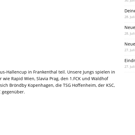
30. Jul
Dein
28. Jul
Neue
28. Jul
Neue 
27. Jul
Eind
27. Jul
-Hallencup in Frankenthal teil. Unsere Jungs spielen in
 wie Rapid Wien, Slavia Prag, den 1.FCK und Waldhof
sich Bröndby Kopenhagen, die TSG Hoffenheim, der KSC,
C gegenüber.