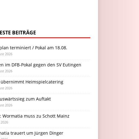
ESTE BEITRÄGE
plan terminiert / Pokal am 18.08.
ust 2026
en im DFB-Pokal gegen den SV Eutingen
ust 2026
 übernimmt Heimspielcatering
ust 2026
Auswärtssieg zum Auftakt
ust 2026
l: Wormatia muss zu Schott Mainz
i 2026
atia trauert um Jürgen Dinger