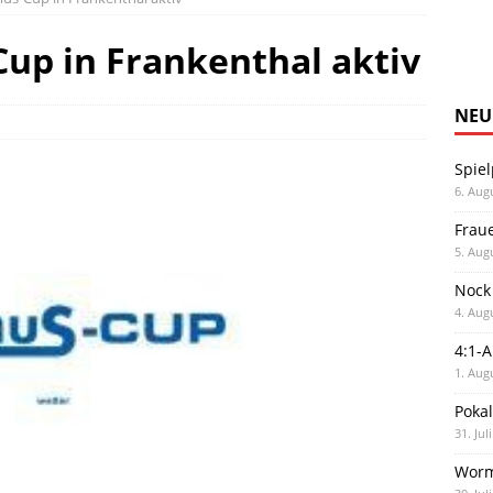
up in Frankenthal aktiv
NEU
Spiel
6. Aug
Frau
5. Aug
Nock
4. Aug
4:1-
1. Aug
Poka
31. Jul
Worm