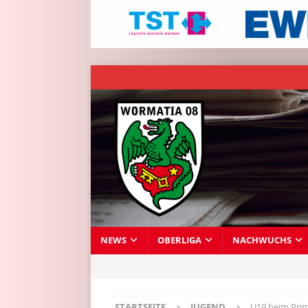
NEWS
OBERLIGA
NACHWUCHS
STARTSEITE
JUGEND
U19 beim Prim