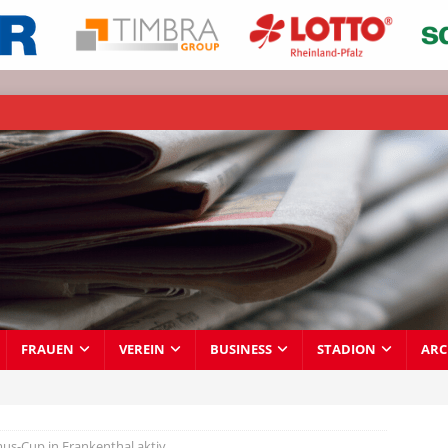
FRAUEN
VEREIN
BUSINESS
STADION
ARC
us-Cup in Frankenthal aktiv