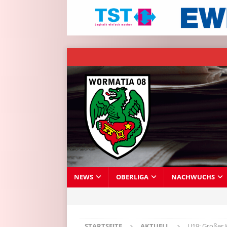
NEWS
OBERLIGA
NACHWUCHS
STARTSEITE
AKTUELL
U19: Großer 