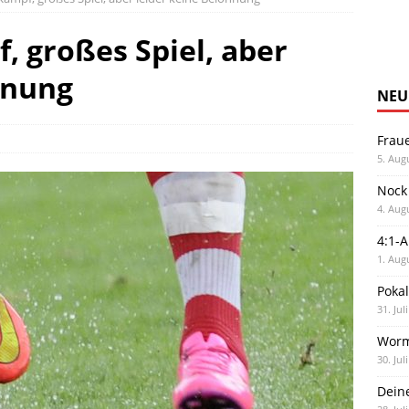
, großes Spiel, aber
ohnung
NEU
Frau
5. Aug
Nock
4. Aug
4:1-
1. Aug
Poka
31. Jul
Worm
30. Jul
Dein