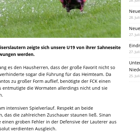
28. Jul
Neue
28. Jul
Neue 
27. Jul
Eind
iserslautern zeigte sich unsere U19 von ihrer Sahneseite
27. Jul
zwungen werden.
Unte
ng es den Hausherren, dass der große Favorit nicht so
Nied
te verhinderte sogar die Führung für das Heimteam. Da
25. Jul
tos zu großer Form auflief, benötigte der FCK einen
s entmutigte die Wormaten allerdings nicht und sie
n.
am intensiven Spielverlauf. Respekt an beide
n, das die zahlreichen Zuschauer staunen ließ. Sinan
einen groben Fehler in der Defensive der Lauterer aus
solut verdienten Ausgleich.