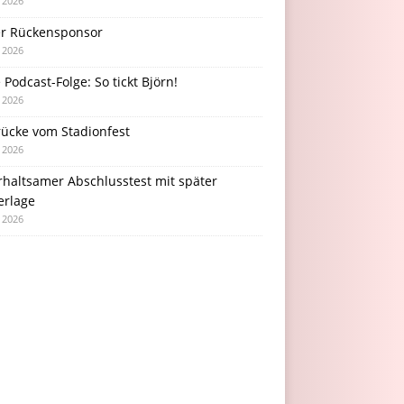
i 2026
r Rückensponsor
i 2026
Podcast-Folge: So tickt Björn!
i 2026
rücke vom Stadionfest
i 2026
rhaltsamer Abschlusstest mit später
erlage
i 2026