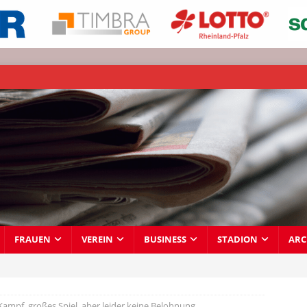
FRAUEN
VEREIN
BUSINESS
STADION
ARC
Kampf, großes Spiel, aber leider keine Belohnung