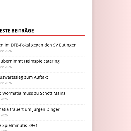
ESTE BEITRÄGE
en im DFB-Pokal gegen den SV Eutingen
ust 2026
 übernimmt Heimspielcatering
ust 2026
Auswärtssieg zum Auftakt
ust 2026
l: Wormatia muss zu Schott Mainz
i 2026
atia trauert um Jürgen Dinger
i 2026
e Spielminute: 89+1