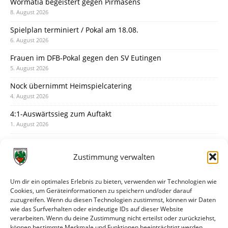
Wormatia begeistert gegen Pirmasens
8. August 2026
Spielplan terminiert / Pokal am 18.08.
6. August 2026
Frauen im DFB-Pokal gegen den SV Eutingen
5. August 2026
Nock übernimmt Heimspielcatering
4. August 2026
4:1-Auswärtssieg zum Auftakt
1. August 2026
Pokal: Wormatia muss zu Schott Mainz
31. Juli 2026
Zustimmung verwalten
Wormatia trauert um Jürgen Dinger
30. Juli 2026
Um dir ein optimales Erlebnis zu bieten, verwenden wir Technologien wie
Cookies, um Geräteinformationen zu speichern und/oder darauf
Deine Spielminute: 89+1
zuzugreifen. Wenn du diesen Technologien zustimmst, können wir Daten
28. Juli 2026
wie das Surfverhalten oder eindeutige IDs auf dieser Website
verarbeiten. Wenn du deine Zustimmung nicht erteilst oder zurückziehst,
Neuer Rückensponsor
können bestimmte Merkmale und Funktionen beeinträchtigt werden.