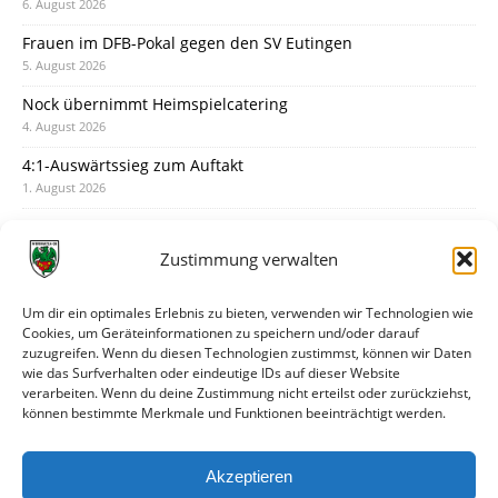
6. August 2026
Frauen im DFB-Pokal gegen den SV Eutingen
5. August 2026
Nock übernimmt Heimspielcatering
4. August 2026
4:1-Auswärtssieg zum Auftakt
1. August 2026
Pokal: Wormatia muss zu Schott Mainz
31. Juli 2026
Zustimmung verwalten
Wormatia trauert um Jürgen Dinger
30. Juli 2026
Um dir ein optimales Erlebnis zu bieten, verwenden wir Technologien wie
Cookies, um Geräteinformationen zu speichern und/oder darauf
Deine Spielminute: 89+1
zuzugreifen. Wenn du diesen Technologien zustimmst, können wir Daten
28. Juli 2026
wie das Surfverhalten oder eindeutige IDs auf dieser Website
verarbeiten. Wenn du deine Zustimmung nicht erteilst oder zurückziehst,
Neuer Rückensponsor
können bestimmte Merkmale und Funktionen beeinträchtigt werden.
28. Juli 2026
Neue Podcast-Folge: So tickt Björn!
Akzeptieren
27. Juli 2026