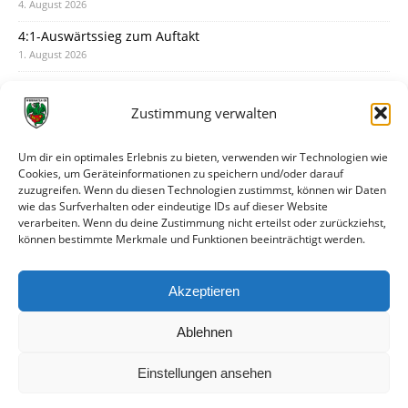
4. August 2026
4:1-Auswärtssieg zum Auftakt
1. August 2026
Pokal: Wormatia muss zu Schott Mainz
31. Juli 2026
Zustimmung verwalten
Wormatia trauert um Jürgen Dinger
30. Juli 2026
Um dir ein optimales Erlebnis zu bieten, verwenden wir Technologien wie
Cookies, um Geräteinformationen zu speichern und/oder darauf
Deine Spielminute: 89+1
zuzugreifen. Wenn du diesen Technologien zustimmst, können wir Daten
28. Juli 2026
wie das Surfverhalten oder eindeutige IDs auf dieser Website
verarbeiten. Wenn du deine Zustimmung nicht erteilst oder zurückziehst,
Neuer Rückensponsor
können bestimmte Merkmale und Funktionen beeinträchtigt werden.
28. Juli 2026
Neue Podcast-Folge: So tickt Björn!
Akzeptieren
27. Juli 2026
Ablehnen
Einstellungen ansehen