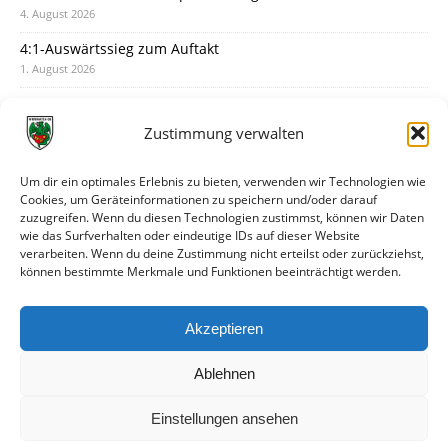
4. August 2026
4:1-Auswärtssieg zum Auftakt
1. August 2026
Pokal: Wormatia muss zu Schott Mainz
31. Juli 2026
Zustimmung verwalten
Wormatia trauert um Jürgen Dinger
30. Juli 2026
Um dir ein optimales Erlebnis zu bieten, verwenden wir Technologien wie
Cookies, um Geräteinformationen zu speichern und/oder darauf
Deine Spielminute: 89+1
zuzugreifen. Wenn du diesen Technologien zustimmst, können wir Daten
28. Juli 2026
wie das Surfverhalten oder eindeutige IDs auf dieser Website
verarbeiten. Wenn du deine Zustimmung nicht erteilst oder zurückziehst,
Neuer Rückensponsor
können bestimmte Merkmale und Funktionen beeinträchtigt werden.
28. Juli 2026
Neue Podcast-Folge: So tickt Björn!
Akzeptieren
27. Juli 2026
Ablehnen
Einstellungen ansehen