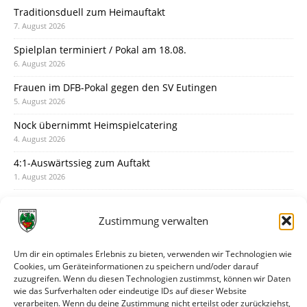
Traditionsduell zum Heimauftakt
7. August 2026
Spielplan terminiert / Pokal am 18.08.
6. August 2026
Frauen im DFB-Pokal gegen den SV Eutingen
5. August 2026
Nock übernimmt Heimspielcatering
4. August 2026
4:1-Auswärtssieg zum Auftakt
1. August 2026
Pokal: Wormatia muss zu Schott Mainz
31. Juli 2026
Zustimmung verwalten
Wormatia trauert um Jürgen Dinger
30. Juli 2026
Um dir ein optimales Erlebnis zu bieten, verwenden wir Technologien wie
Cookies, um Geräteinformationen zu speichern und/oder darauf
Deine Spielminute: 89+1
zuzugreifen. Wenn du diesen Technologien zustimmst, können wir Daten
28. Juli 2026
wie das Surfverhalten oder eindeutige IDs auf dieser Website
verarbeiten. Wenn du deine Zustimmung nicht erteilst oder zurückziehst,