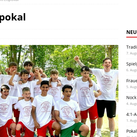
pokal
NEU
Trad
7. Aug
Spiel
6. Aug
Frau
5. Aug
Nock
4. Aug
4:1-
1. Aug
Poka