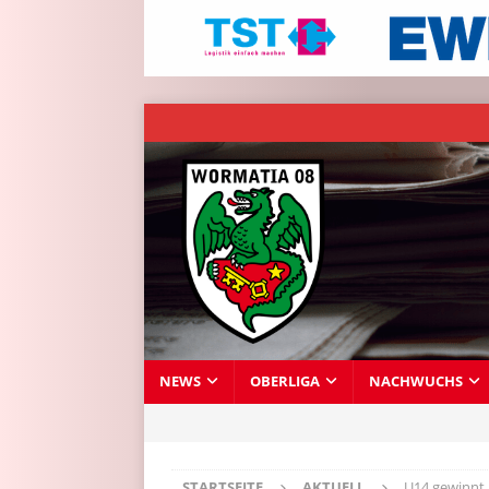
NEWS
OBERLIGA
NACHWUCHS
STARTSEITE
AKTUELL
U14 gewinnt 