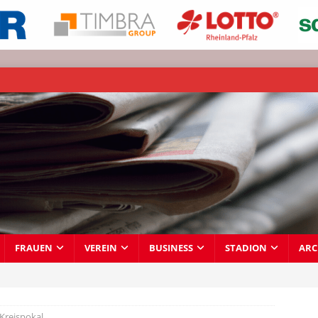
FRAUEN
VEREIN
BUSINESS
STADION
ARC
Kreispokal