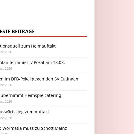
ESTE BEITRÄGE
itionsduell zum Heimauftakt
ust 2026
plan terminiert / Pokal am 18.08.
ust 2026
en im DFB-Pokal gegen den SV Eutingen
ust 2026
 übernimmt Heimspielcatering
ust 2026
Auswärtssieg zum Auftakt
ust 2026
l: Wormatia muss zu Schott Mainz