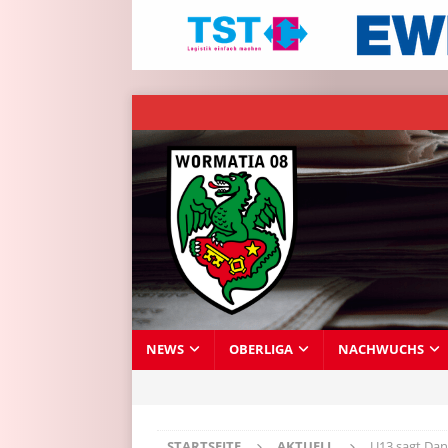
NEWS
OBERLIGA
NACHWUCHS
STARTSEITE
AKTUELL
U13 sagt Dan