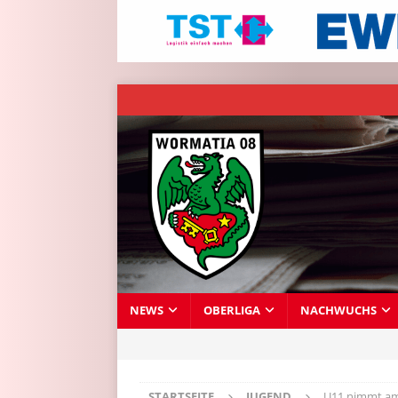
NEWS
OBERLIGA
NACHWUCHS
STARTSEITE
JUGEND
U11 nimmt am