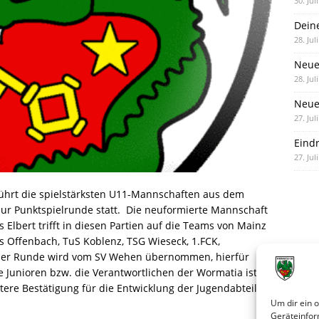
30. Jul
Dein
28. Jul
Neue
28. Jul
Neue 
27. Jul
Eind
27. Jul
führt die spielstärksten U11-Mannschaften aus dem
r Punktspielrunde statt.
Die neuformierte Mannschaft
Elbert trifft in diesen Partien auf die Teams von Mainz
rs Offenbach, TuS Koblenz, TSG Wieseck, 1.FCK,
ser Runde wird vom SV Wehen übernommen, hierfür
ie Junioren bzw. die Verantwortlichen der Wormatia ist die
ere Bestätigung für die Entwicklung der Jugendabteilung
Um dir ein 
Geräteinfor