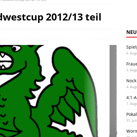
westcup 2012/13 teil
NEU
Spiel
6. Aug
Frau
5. Aug
Nock
4. Aug
4:1-
1. Aug
Poka
31. Jul
Worm