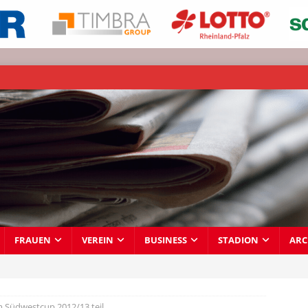
FRAUEN
VEREIN
BUSINESS
STADION
ARC
 Südwestcup 2012/13 teil