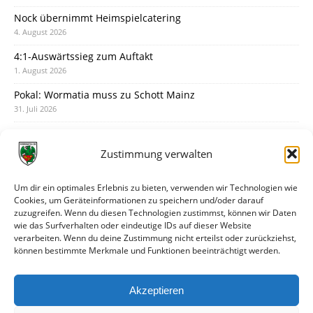
Nock übernimmt Heimspielcatering
4. August 2026
4:1-Auswärtssieg zum Auftakt
1. August 2026
Pokal: Wormatia muss zu Schott Mainz
31. Juli 2026
Wormatia trauert um Jürgen Dinger
30. Juli 2026
Zustimmung verwalten
Deine Spielminute: 89+1
28. Juli 2026
Um dir ein optimales Erlebnis zu bieten, verwenden wir Technologien wie
Cookies, um Geräteinformationen zu speichern und/oder darauf
Neuer Rückensponsor
zuzugreifen. Wenn du diesen Technologien zustimmst, können wir Daten
28. Juli 2026
wie das Surfverhalten oder eindeutige IDs auf dieser Website
verarbeiten. Wenn du deine Zustimmung nicht erteilst oder zurückziehst,
Neue Podcast-Folge: So tickt Björn!
können bestimmte Merkmale und Funktionen beeinträchtigt werden.
27. Juli 2026
Eindrücke vom Stadionfest
Akzeptieren
27. Juli 2026