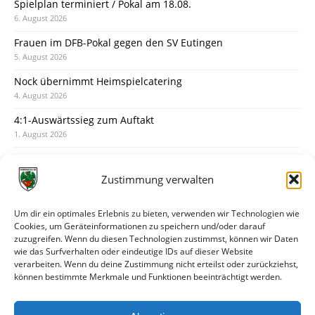
Spielplan terminiert / Pokal am 18.08.
6. August 2026
Frauen im DFB-Pokal gegen den SV Eutingen
5. August 2026
Nock übernimmt Heimspielcatering
4. August 2026
4:1-Auswärtssieg zum Auftakt
1. August 2026
Pokal: Wormatia muss zu Schott Mainz
31. Juli 2026
Zustimmung verwalten
Wormatia trauert um Jürgen Dinger
30. Juli 2026
Um dir ein optimales Erlebnis zu bieten, verwenden wir Technologien wie
Cookies, um Geräteinformationen zu speichern und/oder darauf
Deine Spielminute: 89+1
zuzugreifen. Wenn du diesen Technologien zustimmst, können wir Daten
28. Juli 2026
wie das Surfverhalten oder eindeutige IDs auf dieser Website
verarbeiten. Wenn du deine Zustimmung nicht erteilst oder zurückziehst,
Neuer Rückensponsor
können bestimmte Merkmale und Funktionen beeinträchtigt werden.
28. Juli 2026
Neue Podcast-Folge: So tickt Björn!