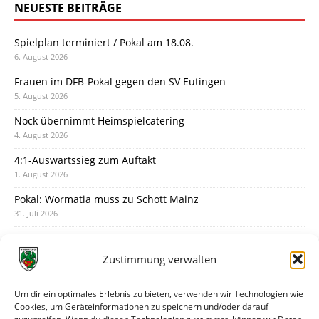
NEUESTE BEITRÄGE
Spielplan terminiert / Pokal am 18.08.
6. August 2026
Frauen im DFB-Pokal gegen den SV Eutingen
5. August 2026
Nock übernimmt Heimspielcatering
4. August 2026
4:1-Auswärtssieg zum Auftakt
1. August 2026
Pokal: Wormatia muss zu Schott Mainz
31. Juli 2026
Wormatia trauert um Jürgen Dinger
30. Juli 2026
Zustimmung verwalten
Deine Spielminute: 89+1
28. Juli 2026
Um dir ein optimales Erlebnis zu bieten, verwenden wir Technologien wie
Cookies, um Geräteinformationen zu speichern und/oder darauf
Neuer Rückensponsor