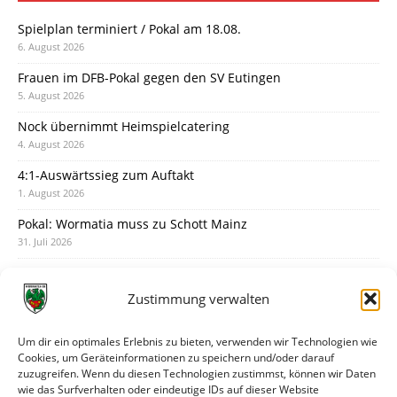
Spielplan terminiert / Pokal am 18.08.
6. August 2026
Frauen im DFB-Pokal gegen den SV Eutingen
5. August 2026
Nock übernimmt Heimspielcatering
4. August 2026
4:1-Auswärtssieg zum Auftakt
1. August 2026
Pokal: Wormatia muss zu Schott Mainz
31. Juli 2026
Wormatia trauert um Jürgen Dinger
30. Juli 2026
Zustimmung verwalten
Deine Spielminute: 89+1
28. Juli 2026
Um dir ein optimales Erlebnis zu bieten, verwenden wir Technologien wie
Cookies, um Geräteinformationen zu speichern und/oder darauf
Neuer Rückensponsor
zuzugreifen. Wenn du diesen Technologien zustimmst, können wir Daten
28. Juli 2026
wie das Surfverhalten oder eindeutige IDs auf dieser Website