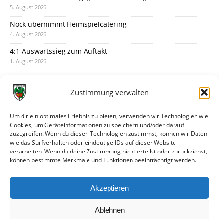
5. August 2026
Nock übernimmt Heimspielcatering
4. August 2026
4:1-Auswärtssieg zum Auftakt
1. August 2026
Pokal: Wormatia muss zu Schott Mainz
31. Juli 2026
Zustimmung verwalten
Wormatia trauert um Jürgen Dinger
30. Juli 2026
Um dir ein optimales Erlebnis zu bieten, verwenden wir Technologien wie
Cookies, um Geräteinformationen zu speichern und/oder darauf
Deine Spielminute: 89+1
zuzugreifen. Wenn du diesen Technologien zustimmst, können wir Daten
28. Juli 2026
wie das Surfverhalten oder eindeutige IDs auf dieser Website
verarbeiten. Wenn du deine Zustimmung nicht erteilst oder zurückziehst,
Neuer Rückensponsor
können bestimmte Merkmale und Funktionen beeinträchtigt werden.
28. Juli 2026
Neue Podcast-Folge: So tickt Björn!
Akzeptieren
27. Juli 2026
Ablehnen