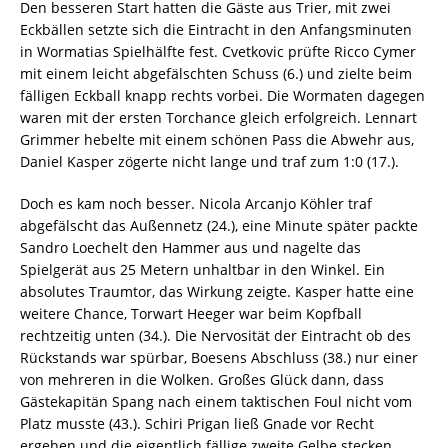
Den besseren Start hatten die Gäste aus Trier, mit zwei
Eckbällen setzte sich die Eintracht in den Anfangsminuten
in Wormatias Spielhälfte fest. Cvetkovic prüfte Ricco Cymer
mit einem leicht abgefälschten Schuss (6.) und zielte beim
fälligen Eckball knapp rechts vorbei. Die Wormaten dagegen
waren mit der ersten Torchance gleich erfolgreich. Lennart
Grimmer hebelte mit einem schönen Pass die Abwehr aus,
Daniel Kasper zögerte nicht lange und traf zum 1:0 (17.).
Doch es kam noch besser. Nicola Arcanjo Köhler traf
abgefälscht das Außennetz (24.), eine Minute später packte
Sandro Loechelt den Hammer aus und nagelte das
Spielgerät aus 25 Metern unhaltbar in den Winkel. Ein
absolutes Traumtor, das Wirkung zeigte. Kasper hatte eine
weitere Chance, Torwart Heeger war beim Kopfball
rechtzeitig unten (34.). Die Nervosität der Eintracht ob des
Rückstands war spürbar, Boesens Abschluss (38.) nur einer
von mehreren in die Wolken. Großes Glück dann, dass
Gästekapitän Spang nach einem taktischen Foul nicht vom
Platz musste (43.). Schiri Prigan ließ Gnade vor Recht
ergehen und die eigentlich fällige zweite Gelbe stecken.