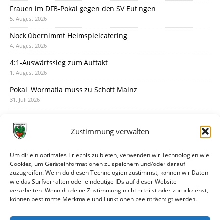
Frauen im DFB-Pokal gegen den SV Eutingen
5. August 2026
Nock übernimmt Heimspielcatering
4. August 2026
4:1-Auswärtssieg zum Auftakt
1. August 2026
Pokal: Wormatia muss zu Schott Mainz
31. Juli 2026
Wormatia trauert um Jürgen Dinger
30. Juli 2026
Zustimmung verwalten
Deine Spielminute: 89+1
28. Juli 2026
Um dir ein optimales Erlebnis zu bieten, verwenden wir Technologien wie
Cookies, um Geräteinformationen zu speichern und/oder darauf
Neuer Rückensponsor
zuzugreifen. Wenn du diesen Technologien zustimmst, können wir Daten
28. Juli 2026
wie das Surfverhalten oder eindeutige IDs auf dieser Website
verarbeiten. Wenn du deine Zustimmung nicht erteilst oder zurückziehst,
Neue Podcast-Folge: So tickt Björn!
können bestimmte Merkmale und Funktionen beeinträchtigt werden.
27. Juli 2026