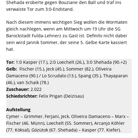
Shehada eroberte gegen Bouziane den Ball und traf ins
verwaiste Tor zum 3:0-Endstand.
Nach diesem immens wichtigen Sieg wollen die Wormaten
gleich nachlegen, wenn am Mittwoch um 19 Uhr die SG
Barockstadt Fulda-Lehnerz zu Gast ist. Definitv nicht dabei
sein wird Jannik Sommer, der seine 5. Gelbe Karte kassiert
hat.
Tor:
1:0 Kasper (17.), 2:0 Loechelt (26.), 3:0 Shehada (90.+2)
Gelb:
Fischer (15.), Jeck (45.), Sommer (82.), Oliveira
Damaceno (90.) / Lo Scrudato (13.), Spang (35.), Thayaparan
(46.), van Schaik (78.)
Zuschauer:
2.022
Schiedsrichter:
Felix Prigan (Deizisau)
Aufstellung
Cymer – Grimmer, Ferjani, Jeck, Oliveira Damaceno – Marx –
Fischer (46. Münn), Loechelt (55. Sommer), Arcanjo Köhler
(77. Köksal), Gözütok (67. Shehada) – Kasper (77. Kiefer).