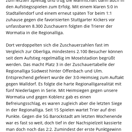
zum letzten Spieltag und trug die Mannschaft dann auch in
den Aufstiegsspielen zum Erfolg. Mit einem klaren 5:0 in
Stadtallendorf und einem erneut späten Tor beim 1:1
zuhause gegen die favorisierten Stuttgarter Kickers vor
unfassbaren 8.300 Zuschauern folgten die Trierer der
Wormatia in die Regionalliga.
Dort verdoppelten sich die Zuschauerzahlen fast im
Vergleich zur Oberliga, mindestens 2.100 Besucher können
seit dem Aufstieg regelmäßig im Moselstadion begrüßt
werden. Das macht Platz 3 in der Zuschauertabelle der
Regionalliga Südwest hinter Offenbach und Ulm.
Entsprechend gefeiert wurde der 3:0-Heimsieg zum Auftakt
gegen Walldorf. Es folgte die harte Regionalligarealität mit
fünf Niederlagen in Serie. Mit Heimsiegen gegen unsere
Wormatia und gegen Koblenz gab es einen
Befreiungsschlag, es waren zugleich aber die letzten Siege
in der Regionalliga. Seit 15 Spielen wartet Trier auf drei
Punkte. Gegen die SG Barockstadt am letzten Wochenende
war es fast so weit, doch tief in der Nachspielzeit kassierte
man doch noch das 2:2. Zumindest der erste Punktgewinn