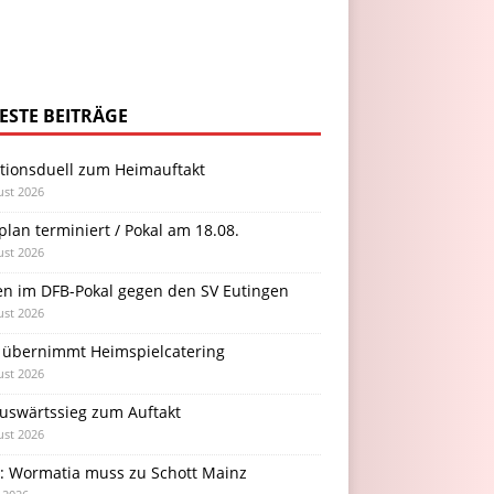
ESTE BEITRÄGE
itionsduell zum Heimauftakt
ust 2026
plan terminiert / Pokal am 18.08.
ust 2026
en im DFB-Pokal gegen den SV Eutingen
ust 2026
 übernimmt Heimspielcatering
ust 2026
Auswärtssieg zum Auftakt
ust 2026
l: Wormatia muss zu Schott Mainz