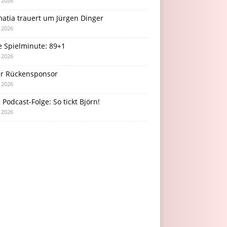
i 2026
atia trauert um Jürgen Dinger
i 2026
e Spielminute: 89+1
i 2026
r Rückensponsor
i 2026
Podcast-Folge: So tickt Björn!
i 2026