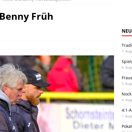
 Benny Früh
NEU
Trad
7. Aug
Spiel
6. Aug
Frau
5. Aug
Nock
4. Aug
4:1-
1. Aug
Poka