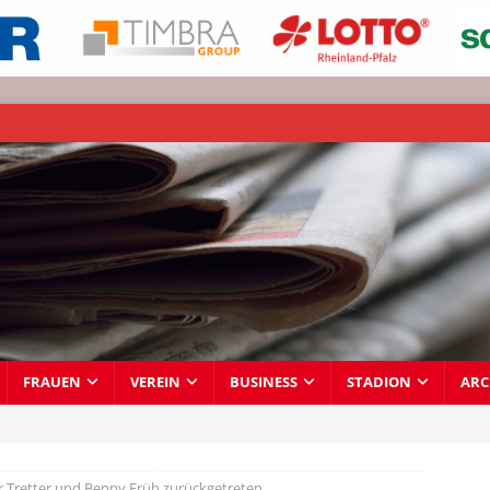
FRAUEN
VEREIN
BUSINESS
STADION
ARC
r Tretter und Benny Früh zurückgetreten