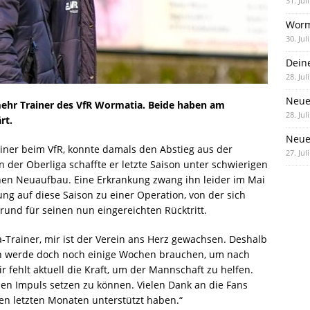
31. Jul
Worm
30. Jul
Dein
28. Jul
Neue
mehr Trainer des VfR Wormatia. Beide haben am
28. Jul
rt.
Neue 
ainer beim VfR, konnte damals den Abstieg aus der
27. Jul
In der Oberliga schaffte er letzte Saison unter schwierigen
hen Neuaufbau. Eine Erkrankung zwang ihn leider im Mai
ng auf diese Saison zu einer Operation, von der sich
 Grund für seinen nun eingereichten Rücktritt.
a-Trainer, mir ist der Verein ans Herz gewachsen. Deshalb
ich werde doch noch einige Wochen brauchen, um nach
ir fehlt aktuell die Kraft, um der Mannschaft zu helfen.
chen Impuls setzen zu können. Vielen Dank an die Fans
en letzten Monaten unterstützt haben.“