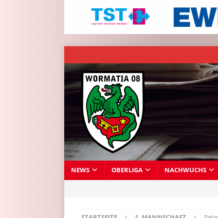
NEWS
OBERLIGA
NACHWUCHS
STARTSEITE
1. MANNSCHAFT
Pete