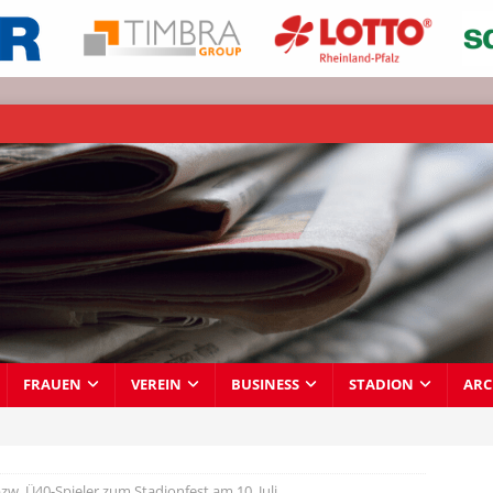
FRAUEN
VEREIN
BUSINESS
STADION
ARC
zw. Ü40-Spieler zum Stadionfest am 10. Juli