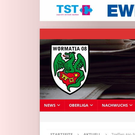
NEWS
OBERLIGA
NACHWUCHS
STARTSEITE
AKTUELL
Treffen AH- b