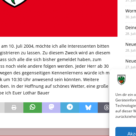
31. Jul
Worm
30. Jul
Dein
28. Jul
Neue
am 10. Juli 2004, möchte ich alle Interessenten bitten
28. Jul
registrieren zu lassen. Zu diesem Zweck wird an diesem
 dass sich alle die sich bisher gemeldet haben, zum
Neue 
s noch viele andere folgen werden. Jeder Herr ab 30
27. Jul
e wegen des gegenseitigen Kennenlernens würde ich mich
ck um 10:30 Uhr anwesend sein könnten. Weitere
ben. In der Hoffnung auf schönes Wetter, eine große
be ich Euer Lothar Bauer
Um dir ein 
Geräteinfor
Technologie
auf dieser 
zurückziehs
Akz