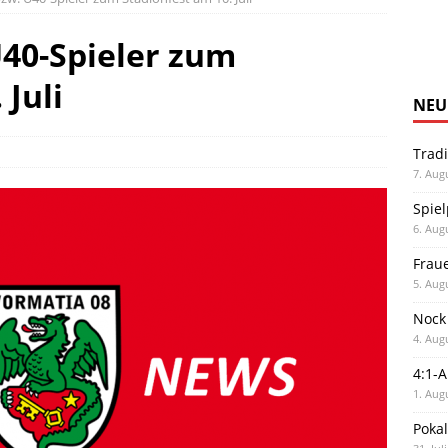
Ü40-Spieler zum
 Juli
NEU
Trad
7. Aug
Spiel
6. Aug
Frau
5. Aug
Nock
4. Aug
4:1-
1. Aug
Poka