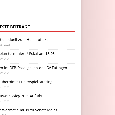
ESTE BEITRÄGE
itionsduell zum Heimauftakt
ust 2026
plan terminiert / Pokal am 18.08.
ust 2026
en im DFB-Pokal gegen den SV Eutingen
ust 2026
 übernimmt Heimspielcatering
ust 2026
Auswärtssieg zum Auftakt
ust 2026
l: Wormatia muss zu Schott Mainz