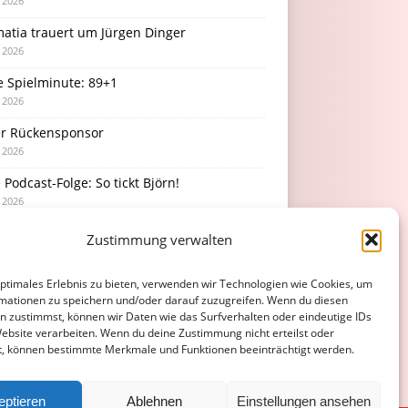
i 2026
atia trauert um Jürgen Dinger
i 2026
e Spielminute: 89+1
i 2026
r Rückensponsor
i 2026
Podcast-Folge: So tickt Björn!
i 2026
Zustimmung verwalten
optimales Erlebnis zu bieten, verwenden wir Technologien wie Cookies, um
mationen zu speichern und/oder darauf zuzugreifen. Wenn du diesen
n zustimmst, können wir Daten wie das Surfverhalten oder eindeutige IDs
Website verarbeiten. Wenn du deine Zustimmung nicht erteilst oder
t, können bestimmte Merkmale und Funktionen beeinträchtigt werden.
eptieren
Ablehnen
Einstellungen ansehen