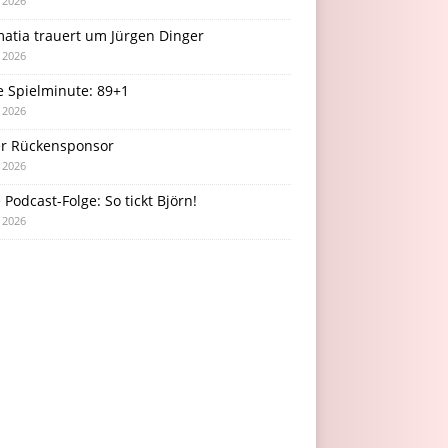
i 2026
atia trauert um Jürgen Dinger
i 2026
e Spielminute: 89+1
i 2026
r Rückensponsor
i 2026
Podcast-Folge: So tickt Björn!
i 2026