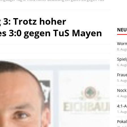
 3: Trotz hoher
es 3:0 gegen TuS Mayen
NEU
Worm
8. Aug
Spiel
6. Aug
Frau
5. Aug
Nock
4. Aug
4:1-
1. Aug
Poka