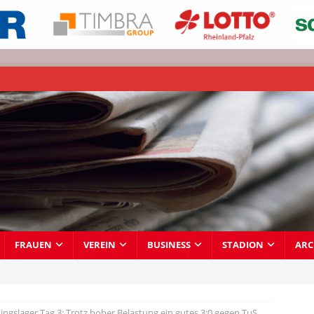
FRAUEN
VEREIN
BUSINESS
STADION
ARC
ningslager Tag 3: Trotz hoher Belastung ein gutes 3:0 gegen TuS