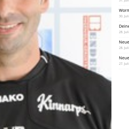
31. Jul
Worm
30. Jul
Dein
28. Jul
Neue
28. Jul
Neue 
27. Jul