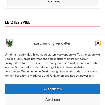
Spielinfo
LETZTES SPIEL
Zustimmung verwalten
1:4
FC Rot-Weiß Koblenz
Wormatia Worms
Um dir ein optimales Erlebnis zu bieten, verwenden wir Technologien wie
Cookies, um Geräteinformationen zu speichern und/oder darauf
zuzugreifen. Wenn du diesen Technologien zustimmst, können wir Daten
wie das Surfverhalten oder eindeutige IDs auf dieser Website
Oberliga Rheinland-Pfalz/Saar
verarbeiten. Wenn du deine Zustimmung nicht erteilst oder zurückziehst,
können bestimmte Merkmale und Funktionen beeinträchtigt werden.
01.08.2026 14:00 Uhr
Spielinfo
Akzeptieren
Ablehnen