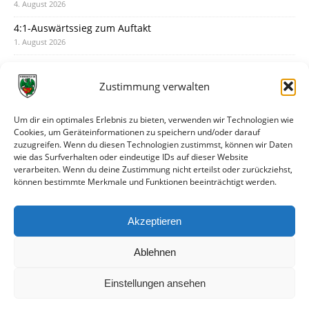
4. August 2026
4:1-Auswärtssieg zum Auftakt
1. August 2026
Pokal: Wormatia muss zu Schott Mainz
31. Juli 2026
Zustimmung verwalten
Wormatia trauert um Jürgen Dinger
30. Juli 2026
Um dir ein optimales Erlebnis zu bieten, verwenden wir Technologien wie
Cookies, um Geräteinformationen zu speichern und/oder darauf
Deine Spielminute: 89+1
zuzugreifen. Wenn du diesen Technologien zustimmst, können wir Daten
28. Juli 2026
wie das Surfverhalten oder eindeutige IDs auf dieser Website
verarbeiten. Wenn du deine Zustimmung nicht erteilst oder zurückziehst,
Neuer Rückensponsor
können bestimmte Merkmale und Funktionen beeinträchtigt werden.
28. Juli 2026
Neue Podcast-Folge: So tickt Björn!
Akzeptieren
27. Juli 2026
Ablehnen
Einstellungen ansehen