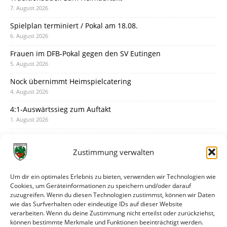
7. August 2026
Spielplan terminiert / Pokal am 18.08.
6. August 2026
Frauen im DFB-Pokal gegen den SV Eutingen
5. August 2026
Nock übernimmt Heimspielcatering
4. August 2026
4:1-Auswärtssieg zum Auftakt
1. August 2026
Pokal: Wormatia muss zu Schott Mainz
31. Juli 2026
Zustimmung verwalten
Wormatia trauert um Jürgen Dinger
30. Juli 2026
Um dir ein optimales Erlebnis zu bieten, verwenden wir Technologien wie
Cookies, um Geräteinformationen zu speichern und/oder darauf
Deine Spielminute: 89+1
zuzugreifen. Wenn du diesen Technologien zustimmst, können wir Daten
28. Juli 2026
wie das Surfverhalten oder eindeutige IDs auf dieser Website
verarbeiten. Wenn du deine Zustimmung nicht erteilst oder zurückziehst,
Neuer Rückensponsor
können bestimmte Merkmale und Funktionen beeinträchtigt werden.