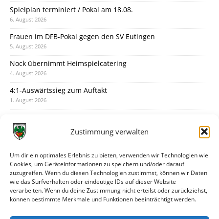
Spielplan terminiert / Pokal am 18.08.
6. August 2026
Frauen im DFB-Pokal gegen den SV Eutingen
5. August 2026
Nock übernimmt Heimspielcatering
4. August 2026
4:1-Auswärtssieg zum Auftakt
1. August 2026
Pokal: Wormatia muss zu Schott Mainz
31. Juli 2026
Zustimmung verwalten
Wormatia trauert um Jürgen Dinger
30. Juli 2026
Um dir ein optimales Erlebnis zu bieten, verwenden wir Technologien wie
Cookies, um Geräteinformationen zu speichern und/oder darauf
Deine Spielminute: 89+1
zuzugreifen. Wenn du diesen Technologien zustimmst, können wir Daten
28. Juli 2026
wie das Surfverhalten oder eindeutige IDs auf dieser Website
verarbeiten. Wenn du deine Zustimmung nicht erteilst oder zurückziehst,
Neuer Rückensponsor
können bestimmte Merkmale und Funktionen beeinträchtigt werden.
28. Juli 2026