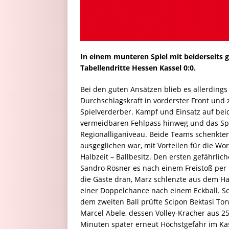
In einem munteren Spiel mit beiderseits 
Tabellendritte Hessen Kassel 0:0.
Bei den guten Ansätzen blieb es allerdings
Durchschlagskraft in vorderster Front und
Spielverderber. Kampf und Einsatz auf bei
vermeidbaren Fehlpass hinweg und das S
Regionalliganiveau. Beide Teams schenkten 
ausgeglichen war, mit Vorteilen für die W
Halbzeit – Ballbesitz. Den ersten gefährlic
Sandro Rösner es nach einem Freistoß per 
die Gäste dran, Marz schlenzte aus dem Hal
einer Doppelchance nach einem Eckball. Sc
dem zweiten Ball prüfte Scipon Bektasi Torw
Marcel Abele, dessen Volley-Kracher aus 25
Minuten später erneut Höchstgefahr im Kas