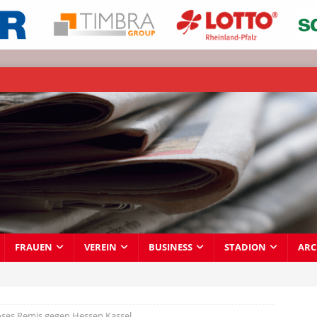
FRAUEN
VEREIN
BUSINESS
STADION
ARC
oses Remis gegen Hessen Kassel