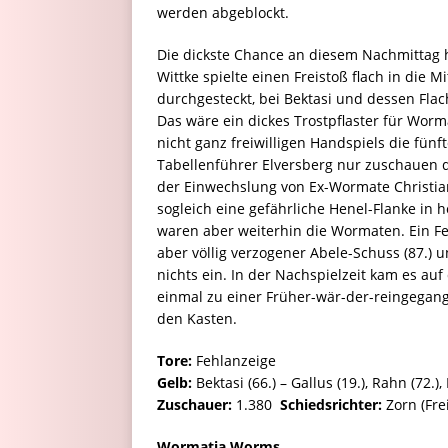
werden abgeblockt.
Die dickste Chance an diesem Nachmittag h
Wittke spielte einen Freistoß flach in die M
durchgesteckt, bei Bektasi und dessen Flac
Das wäre ein dickes Trostpflaster für Wor
nicht ganz freiwilligen Handspiels die fü
Tabellenführer Elversberg nur zuschauen d
der Einwechslung von Ex-Wormate Christia
sogleich eine gefährliche Henel-Flanke in h
waren aber weiterhin die Wormaten. Ein Fer
aber völlig verzogener Abele-Schuss (87.) 
nichts ein. In der Nachspielzeit kam es au
einmal zu einer Früher-wär-der-reingegang
den Kasten.
Tore:
Fehlanzeige
Gelb:
Bektasi (66.) – Gallus (19.), Rahn (72.),
Zuschauer:
1.380
Schiedsrichter:
Zorn (Fre
Wormatia Worms