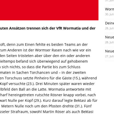
31. Jul
Worm
30. Jul
Dein
guten Ansätzen trennen sich der VfR Wormatia und der
28. Jul
Neue
28. Jul
 oft, denn zum Einen fehlte es beiden Teams an der
 zum Anderen ist der Wormser Rasen nach wie vor ein
Neue 
den Seiten trösteten aber über den ein oder anderen
27. Jul
pieltempo befand sich überwiegend auf gehobenem
sich nichts, so dass die Partie bis zum Schluss
ormaten in Sachen Torchancen und – in der zweiten
hen Torschuss setzte Pinheiro für die Gäste (15.), während
Kopf versuchte (23.). Drei Minuten später waren wieder
bfeld den Ball an die Latte. Wormatia antwortete mit
harf hereingetreten rutschte Rösner knapp vorbei, nach
art Nulle per Kopf (29.). Kurz darauf legte Bektasi ab für
 Metern Nulle noch um den Pfosten drehte (31.). Fünf
seler Strafraum, sowohl Martin Röser als auch Bektasi