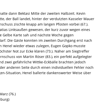
atte dann Bektasi Mitte der zweiten Halbzeit. Kevin
itte, der Ball landet, hinter der verdutzten Kasseler Mauer
hschuss zischte knapp am langen Pfosten vorbei (67.).
matias Linksaußen gewesen, der kurz zuvor wegen eines
nfte Gelbe Karte sah und nächste Woche gegen
arf. Die Gäste konnten im zweiten Durchgang erst nach
n Henel wieder etwas zulegen, Eugen Gopko musste
öchster Not zur Ecke klären (73.). Näher am Siegtreffer
nschuss von Martin Röser (83.), ein perfekt aufgelegter
und zwei gefährliche Wittke-Eckbälle brachten jedoch
f der anderen Seite durch einen individuellen Fehler noch
en-Situation, Henel ballerte dankenswerter Weise über
 Marz (76.)
iburg)