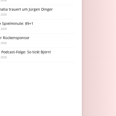
i 2026
atia trauert um Jürgen Dinger
i 2026
e Spielminute: 89+1
i 2026
r Rückensponsor
i 2026
Podcast-Folge: So tickt Björn!
i 2026