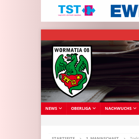
NEWS
OBERLIGA
NACHWUCHS
STARTSEITE
1. MANNSCHAFT
Torl