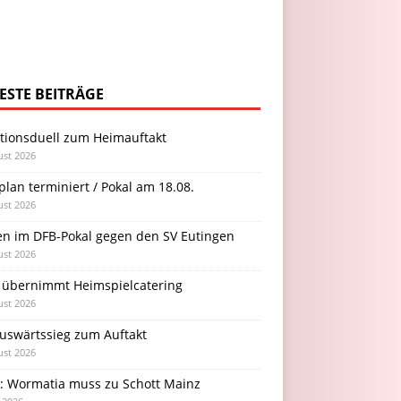
ESTE BEITRÄGE
itionsduell zum Heimauftakt
ust 2026
plan terminiert / Pokal am 18.08.
ust 2026
en im DFB-Pokal gegen den SV Eutingen
ust 2026
 übernimmt Heimspielcatering
ust 2026
Auswärtssieg zum Auftakt
ust 2026
l: Wormatia muss zu Schott Mainz