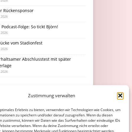
i 2026
r Rückensponsor
i 2026
Podcast-Folge: So tickt Björn!
i 2026
rücke vom Stadionfest
i 2026
rhaltsamer Abschlusstest mit später
erlage
i 2026
Zustimmung verwalten
optimales Erlebnis zu bieten, verwenden wir Technologien wie Cookies, um
mationen zu speichern und/oder darauf zuzugreifen. Wenn du diesen
n zustimmst, können wir Daten wie das Surfverhalten oder eindeutige IDs
Website verarbeiten. Wenn du deine Zustimmung nicht erteilst oder
t, können bestimmte Merkmale und Funktionen beeinträchtigt werden.