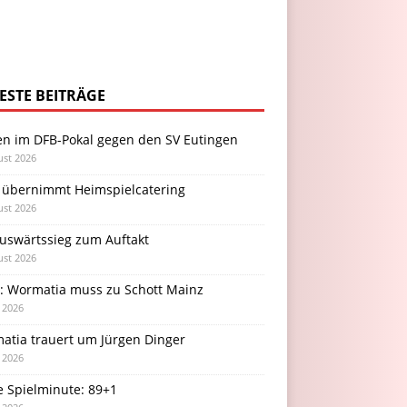
ESTE BEITRÄGE
en im DFB-Pokal gegen den SV Eutingen
ust 2026
 übernimmt Heimspielcatering
ust 2026
Auswärtssieg zum Auftakt
ust 2026
l: Wormatia muss zu Schott Mainz
i 2026
atia trauert um Jürgen Dinger
i 2026
e Spielminute: 89+1