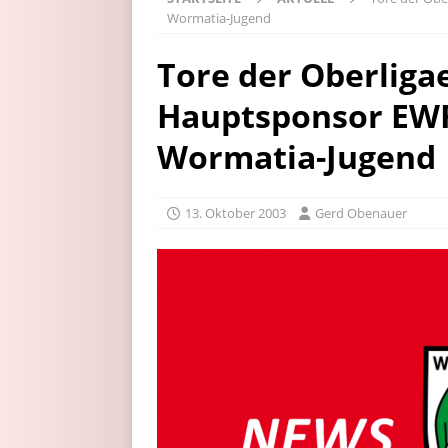
Wormatia-Jugend
Tore der Oberliga
Hauptsponsor EWR
Wormatia-Jugend
13. Oktober 2003
Gerd Obenauer