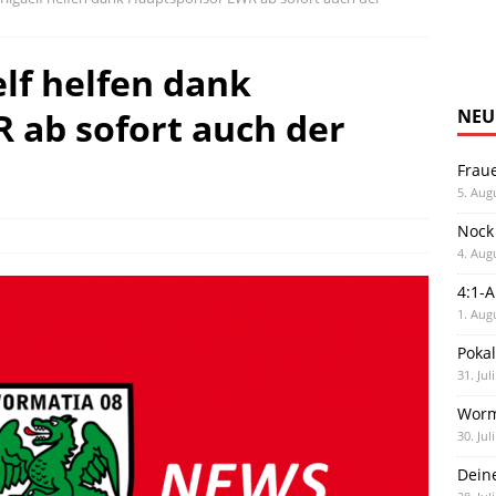
elf helfen dank
 ab sofort auch der
NEU
Frau
5. Aug
Nock
4. Aug
4:1-
1. Aug
Poka
31. Jul
Worm
30. Jul
Dein