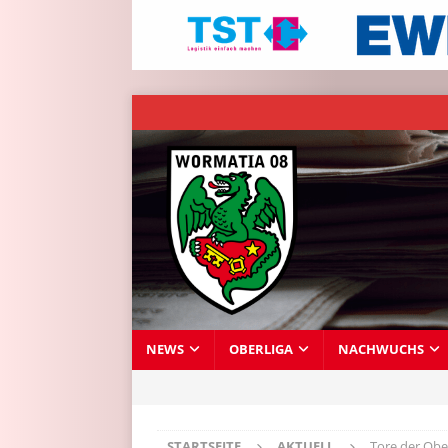
NEWS
OBERLIGA
NACHWUCHS
STARTSEITE
AKTUELL
Tore der Obe