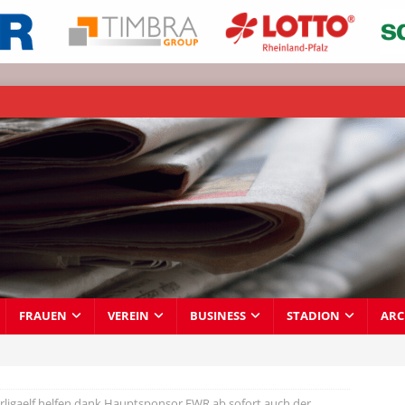
FRAUEN
VEREIN
BUSINESS
STADION
ARC
rligaelf helfen dank Hauptsponsor EWR ab sofort auch der