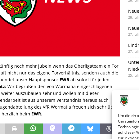
28. Jul
Neue
28. Jul
Neue 
27. Jul
Eind
27. Jul
Unte
ünftig noch mehr jubeln wenn das Oberligateam ein Tor
Nied
aft nicht nur das eigene Torverhältnis, sondern auch die
25. Jul
pendet unser Hauptsponsor
EWR
ab sofort für jeden
tz:
Wir begrüßen den von Wormatia eingeschlagenen
d weiter auszubauen sehr und wollen mit dieser
endarbeit ist aus unserem Verständnis heraus auch
Jugendabteilung des VfR Wormatia freuen sich sehr über
z herzlich beim
EWR.
Um dir ein 
Geräteinfor
Technologie
auf dieser 
zurückziehs