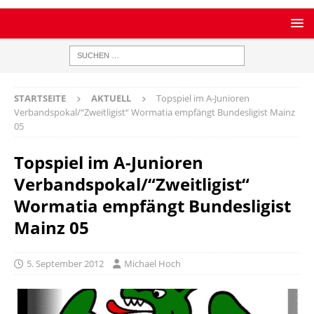
STARTSEITE
AKTUELL
Topspiel im A-Junioren
Verbandspokal/“Zweitligist“ Wormatia empfängt Bundesligist Mainz
05
Topspiel im A-Junioren
Verbandspokal/“Zweitligist“
Wormatia empfängt Bundesligist
Mainz 05
5. September 2012
Michael Hoch