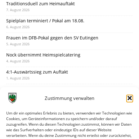
Traditionsduell zum Heimauftakt
7. August 2026
Spielplan terminiert / Pokal am 18.08.
6. August 2026
Frauen im DFB-Pokal gegen den SV Eutingen
5. August 2026
Nock übernimmt Heimspielcatering
4. August 2026
4:1-Auswärtssieg zum Auftakt
1. August 2026
Pokal: Wormatia muss zu Schott Mainz
31. Juli 2026
Zustimmung verwalten
Wormatia trauert um Jürgen Dinger
30. Juli 2026
Um dir ein optimales Erlebnis zu bieten, verwenden wir Technologien wie
Cookies, um Geräteinformationen zu speichern und/oder darauf
Deine Spielminute: 89+1
zuzugreifen. Wenn du diesen Technologien zustimmst, können wir Daten
28. Juli 2026
wie das Surfverhalten oder eindeutige IDs auf dieser Website
verarbeiten. Wenn du deine Zustimmung nicht erteilst oder zurückziehst,